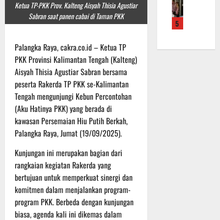
l
T
n
Ketua TP-PKK Prov. Kalteng Aisyah Thisia Agustiar
i
a
s
a
g
Sabran saat panen cabai di Taman PKK
k
n
5
e
e
2
T
k
k
k
2
M
e
K
Palangka Raya, cakra.co.id – Ketua TP
w
R
M
p
u
o
a
PKK Provinsi Kalimantan Tengah (Kalteng)
D
a
m
n
i
R
Aisyah Thisia Agustiar Sabran bersama
d
a
d
h
e
a
peserta Rakerda TP PKK se-Kalimantan
i
o
P
g
P
Tengah mengunjungi Kebun Percontohan
R
K
o
u
e
(Aku Hatinya PKK) yang berada di
u
a
d
l
r
kawasan Persemaian Hiu Putih Berkah,
t
l
i
e
s
i
Palangka Raya, Jumat (19/09/2025).
t
u
r
o
n
e
m
k
n
Kunjungan ini merupakan bagian dari
S
n
d
e
e
rangkaian kegiatan Rakerda yang
e
g
i
-
l
t
B
bertujuan untuk memperkuat sinergi dan
K
1
y
i
e
e
komitmen dalam menjalankan program-
2
a
a
r
j
9
n
program PKK. Berbeda dengan kunjungan
p
l
u
T
g
biasa, agenda kali ini dikemas dalam
H
a