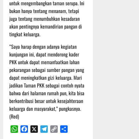
untuk mengembangkan taman serupa. Ini
i
e
Agustus
bukan hanya tentang menanam, tetapi
o
r
2026
n
juga tentang menumbuhkan kesadaran
i
a
3
akan pentingnya kemandirian pangan di
l
P
tingkat keluarga.
a
s
“Saya harap dengan adanya kegiatan
3
u
Agustus
kunjungan ini, dapat mendorong kader
2026
r
PKK untuk dapat memanfaatkan lahan
u
pekarangan sebagai sumber pangan yang
a
dapat meningkatkan gizi keluarga. Mari
n
jadikan Taman PKK sebagai contoh nyata
bahwa dari halaman rumah pun, kita bisa
3
berkontribusi besar untuk kesejahteraan
Agustus
2026
keluarga dan masyarakat,” pungkasnya.
(Red)
WhatsApp
Facebook
X
Telegram
Copy
Share
Link