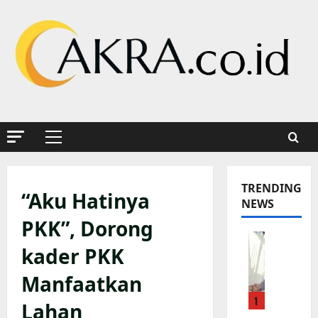
Skip
to
content
Primary
Menu
TRENDING
“Aku Hatinya
NEWS
PKK”, Dorong
K
kader PKK
a
p
Manfaatkan
o
1
l
Lahan
r