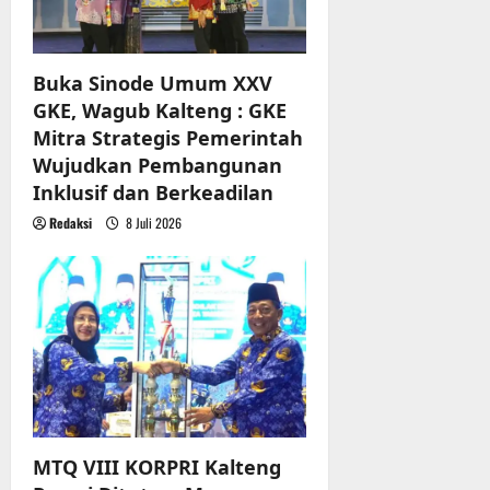
t
i
Buka Sinode Umum XXV
o
GKE, Wagub Kalteng : GKE
n
Mitra Strategis Pemerintah
Wujudkan Pembangunan
Inklusif dan Berkeadilan
Redaksi
8 Juli 2026
MTQ VIII KORPRI Kalteng