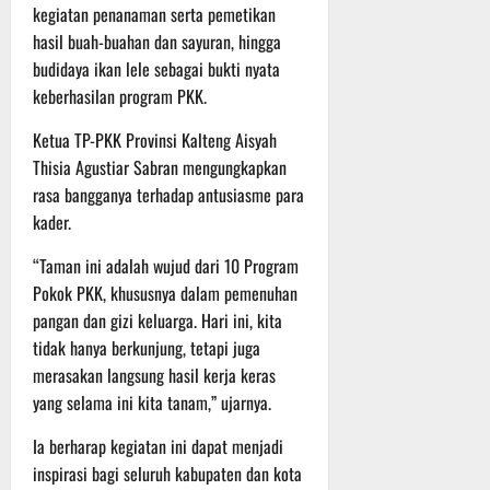
r
A
A
kegiatan penanaman serta pemetikan
a
g
n
2
l
hasil buah-buahan dan sayuran, hingga
r
a
a
0
a
budidaya ikan lele sebagai bukti nyata
i
d
s
2
m
J
keberhasilan program PKK.
i
A
6
i
u
P
d
T
M
Ketua TP-PKK Provinsi Kalteng Aisyah
m
a
v
e
u
a
Thisia Agustiar Sabran mengungkapkan
n
e
r
s
t
g
rasa bangganya terhadap antusiasme para
n
u
i
C
g
t
s
kader.
b
u
u
u
B
a
r
n
“Taman ini adalah wujud dari 10 Program
r
e
h
h
g
e
Pokok PKK, khususnya dalam pemenuhan
r
a
I
O
l
pangan dan gizi keluarga. Hari ini, kita
5
t
n
f
a
Agustus
tidak hanya berkunjung, tetapi juga
t
f
n
2026
merasakan langsung hasil kerja keras
e
r
31
j
yang selama ini kita tanam,” ujarnya.
r
Juli
o
u
2026
n
a
t
Ia berharap kegiatan ini dapat menjadi
a
d
inspirasi bagi seluruh kabupaten dan kota
s
S
3