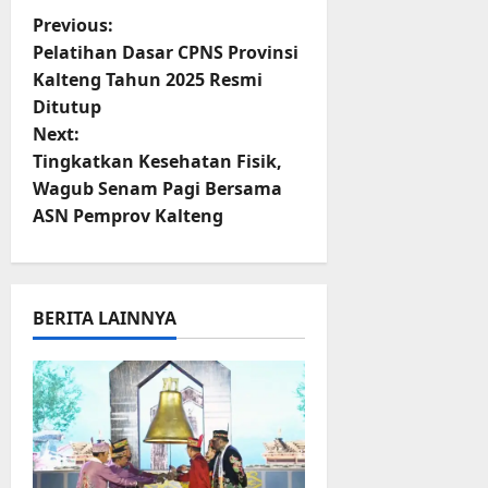
P
Previous:
Pelatihan Dasar CPNS Provinsi
o
Kalteng Tahun 2025 Resmi
Ditutup
s
Next:
t
Tingkatkan Kesehatan Fisik,
Wagub Senam Pagi Bersama
n
ASN Pemprov Kalteng
a
v
BERITA LAINNYA
i
g
a